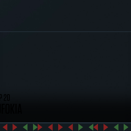
P 20
UFOKIA