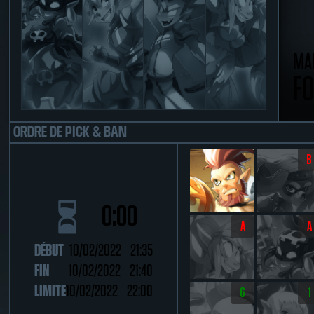
MA
FO
ORDRE DE PICK & BAN
B
0:00
A
A
DÉBUT
10/02/2022 21:35
FIN
10/02/2022 21:40
LIMITE
10/02/2022 22:00
6
1