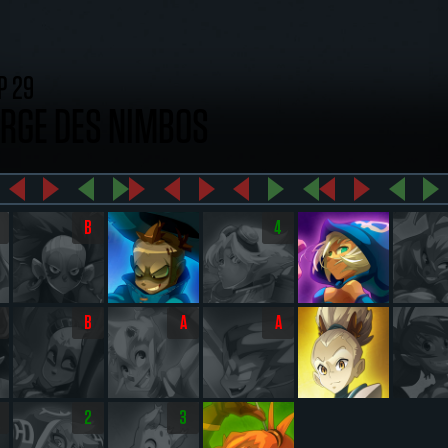
P 29
RGE DES NIMBOS
B
4
B
A
A
2
3