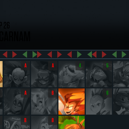
P 26
NCARNAM
A
A
4
5
A
B
6
B
B