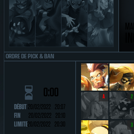
MA
I
ORDRE DE PICK & BAN
0:00
A
2
DÉBUT
20/02/2022 20:07
FIN
20/02/2022 20:10
LIMITE
20/02/2022 20:30
3