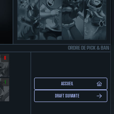
ORDRE DE PICK & BAN
B
1
ACCUEIL
DRAFT SUIVANTE