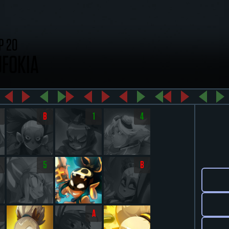
P 20
UFOKIA
B
1
4
5
B
A