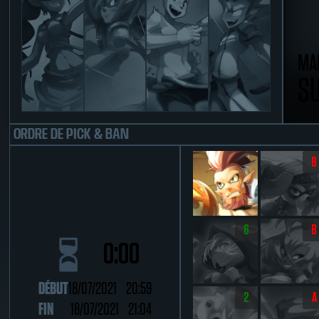
MA
S
ORDRE DE PICK & BAN
B
6
B
0:00
DÉBUT
18/07/2021 20:59
2
A
FIN
18/07/2021 21:04