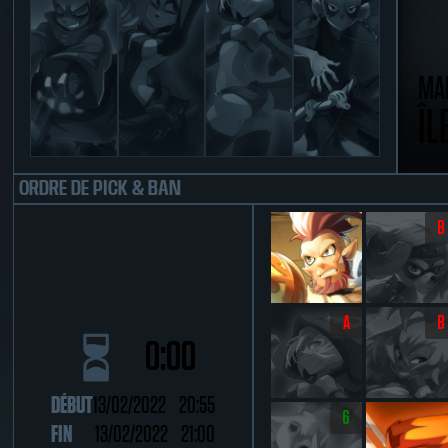
MA
ÎL
ORDRE DE PICK & BAN
B
A
B
0:00
DÉBUT
13/02/2022 20:55
6
FIN
13/02/2022 21:00