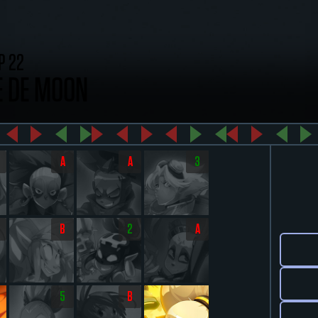
P 22
E DE MOON
A
A
3
B
2
A
5
B